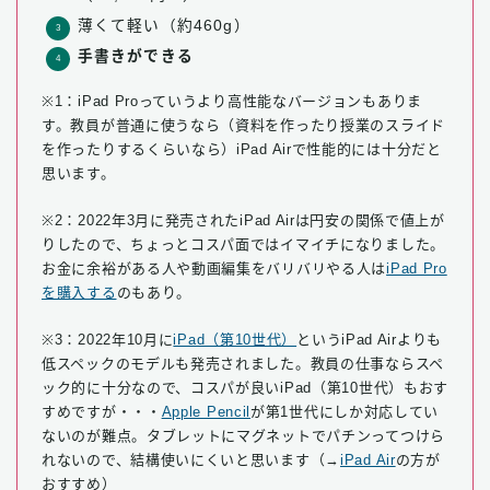
薄くて軽い（約460g）
手書きができる
※1：iPad Proっていうより高性能なバージョンもありま
す。教員が普通に使うなら（資料を作ったり授業のスライド
を作ったりするくらいなら）iPad Airで性能的には十分だと
思います。
※2：2022年3月に発売されたiPad Airは円安の関係で値上が
りしたので、ちょっとコスパ面ではイマイチになりました。
お金に余裕がある人や動画編集をバリバリやる人は
iPad Pro
を購入する
のもあり。
※3：2022年10月に
iPad（第10世代）
というiPad Airよりも
低スペックのモデルも発売されました。教員の仕事ならスペ
ック的に十分なので、コスパが良いiPad（第10世代）もおす
すめですが・・・
Apple Pencil
が第1世代にしか対応してい
ないのが難点。タブレットにマグネットでパチンってつけら
れないので、結構使いにくいと思います（→
iPad Air
の方が
おすすめ）