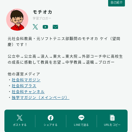
自己紹介
モチオカ
学習ブロガー
元社会科教員・元ソフトテニス部顧問のモチオカ ケイ（望岡
慶）です！
公立中→公立高→浪人→東大→東大院→外部コーチ中に高校生
の成長に感動して教員を志望→中学教員→退職→ブロガー
他の運営メディア
・
社会科マガジン
・
社会科プラス
・
社会科チャンネル
・
独学マガジン（メインページ）
ポストする
シェアする
LINEで送る
URLをコピー