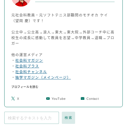
元社会科教員・元ソフトテニス部顧問のモチオカ ケイ
（望岡 慶）です！
公立中→公立高→浪人→東大→東大院→外部コーチ中に高
校生の成長に感動して教員を志望→中学教員→退職→ブロ
ガー
他の運営メディア
・
社会科マガジン
・
社会科プラス
・
社会科チャンネル
・
独学マガジン（メインページ）
プロフィールを読む
X
YouTube
Contact
検索