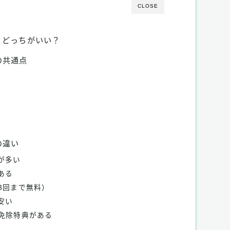
CLOSE
、どっちがいい？
の共通点
の違い
が多い
ある
3回まで無料）
安い
金免除特典がある