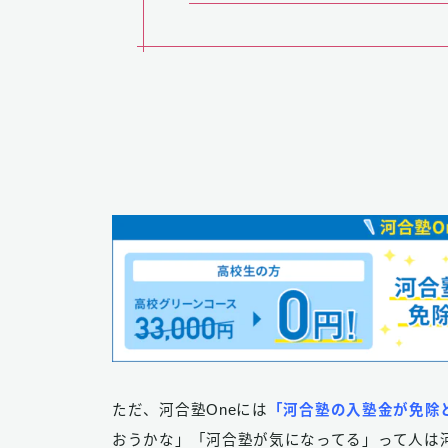
ただ、河合塾Oneには
「河合塾の入塾金が免除
おうかな」「河合塾が気になってる」って人は河