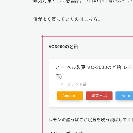
眠気対策として必需品。「口の中に物が入って
僕がよく買っていたのはこちら。
VC3000のど飴
ノー ベル製菓 VC-3000のど飴 レモ
売)
ノーブランド品
Amazon
楽天市場
Yah
レモンの酸っぱさが眠気を吹っ飛ばしてく