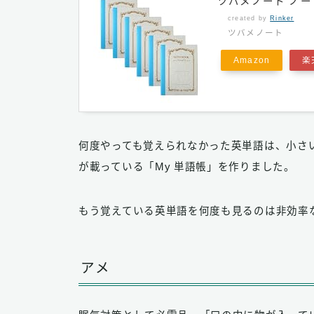
ツバメノート ノート 
created by
Rinker
ツバメノート
Amazon
楽
何度やっても覚えられなかった英単語は、小さ
が載っている「My 単語帳」を作りました。
もう覚えている英単語を何度も見るのは非効率
アメ