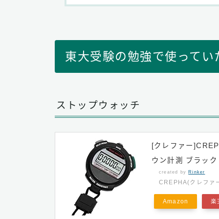
東大受験の勉強で使ってい
ストップウォッチ
[クレファー]CR
ウン計測 ブラック T
created by
Rinker
CREPHA(クレファ
Amazon
楽