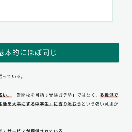
基本的にほぼ同じ
通っている。
広い。
「難関校を目指す受験ガチ勢」
ではなく、
多数派で
生活を大事にする中学生」に寄り添おう
という強い意思が
能・サービスが提供されている
。