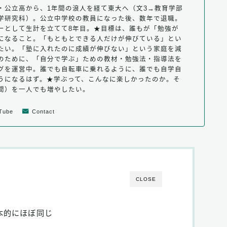
・公立高から、1年間の浪人を経て東大へ（文3→教育学部
学研究科）。公立中学校の教員になった後、数年で退職。
ーとして生計を立てて8年目。★目標は、誰もが「勉強が
になること。「もともとできる人だけが伸びている」とい
たい。「塾に入れたのに成績が伸びない」という家庭を減
のために、「自分で学ぶ」ための教材・勉強法・指導法を
グを運営中。誰でも自転車に乗れるように、誰でも自学自
うになるはず。★学ぶって、こんなに楽しかったのか。そ
間）を一人でも増やしたい。
Tube
Contact
CLOSE
本的にほぼ同じ