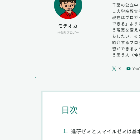
千葉の公立中
→大学院教育
現在はブロガ
できる」よう
モチオカ
う現実を変え
社会科ブロガー
らしたい。そ
紹介するブロ
習ができるよ
う思う人（仲
X
You
目次
進研ゼミとスマイルゼミは基