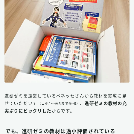
進研ゼミを運営しているベネッセさんから教材を実際に見
せていただいて
、
進研ゼミの教材の充
（←小1〜高3まで全部）
実ぶりにビックリした
からです。
でも、進研ゼミの教材は過小評価されている