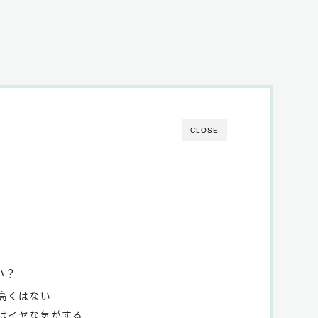
CLOSE
い？
高くはない
はイヤな気がする