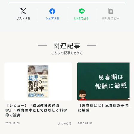
ポストする
シェアする
LINEで送る
URLをコピー
関連記事
こちらの記事もどうぞ
【レビュー】『幼児教育の経済
【思春期とは】思春期の子供は
学』：教育の本としては珍しく科学
に敏感
的で誠実
2020.12.09
2025.01.31
大人の心得
大