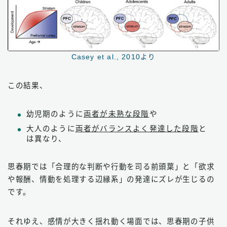
Casey et al., 2010より
この結果、
幼児期のように
両者が未熟な段階
や
大人のように
両者がバランスよく発達した段階
と
は異なり、
思春期では「合理的な判断や行動を司る前頭葉」と「欲求
や報酬、情動を処理する辺縁系」の発達にズレが生じるの
です。
それゆえ、感情が大きく揺れ動く場面では、思春期の子供