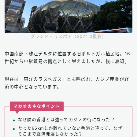
グランド・リスボア（2024.3撮影）
中国南部・珠江デルタに位置する旧ポルトガル植民地。16
世紀から中継貿易の拠点として栄えましたが、後に衰退。
現在は「東洋のラスベガス」とも呼ばれ、カジノ産業が経
済の中心となっています。
マカオの主なポイント
なぜ隣の香港とは違ってカジノの街になった？
たった65kmしか離れていない香港と違って、なぜ
そこまで経済発展しなかった？