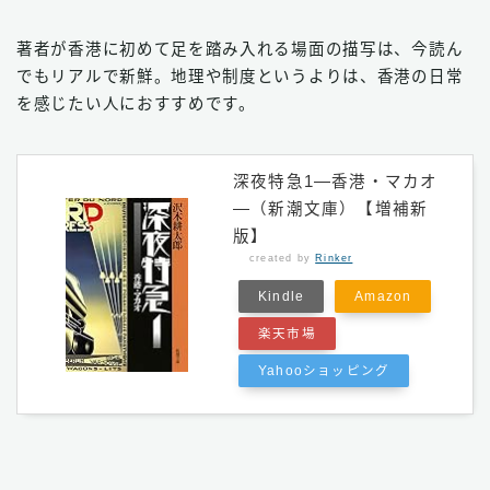
著者が香港に初めて足を踏み入れる場面の描写は、今読ん
でもリアルで新鮮。地理や制度というよりは、香港の日常
を感じたい人におすすめです。
深夜特急1―香港・マカオ
―（新潮文庫）【増補新
版】
created by
Rinker
Kindle
Amazon
楽天市場
Yahooショッピング