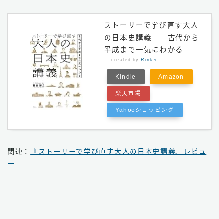
ストーリーで学び直す大人
の日本史講義――古代から
平成まで一気にわかる
created by
Rinker
Kindle
Amazon
楽天市場
Yahooショッピング
関連：
『ストーリーで学び直す大人の日本史講義』レビュ
ー