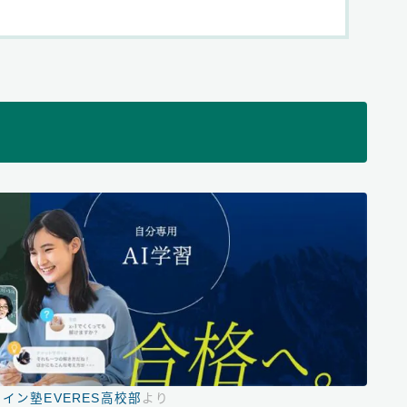
イン塾EVERES高校部
より