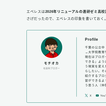
エベレスは
2026年リニューアルの進研ゼミ高
さげだったので、エベレスの印象を書いておく
Profile
千葉の公立中
→大学院教育
現在はブロガ
できる」よう
モチオカ
う現実を変え
社会科ブロガー
らしたい。そ
紹介するブロ
習ができるよ
う思う人（仲
X
You