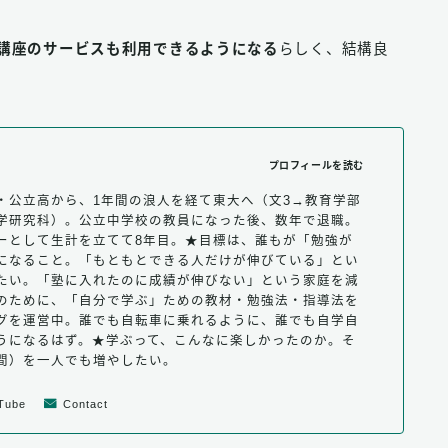
校講座のサービスも利用できるようになる
らしく、結構良
。
プロフィールを読む
・公立高から、1年間の浪人を経て東大へ（文3→教育学部
学研究科）。公立中学校の教員になった後、数年で退職。
ーとして生計を立てて8年目。★目標は、誰もが「勉強が
になること。「もともとできる人だけが伸びている」とい
たい。「塾に入れたのに成績が伸びない」という家庭を減
のために、「自分で学ぶ」ための教材・勉強法・指導法を
グを運営中。誰でも自転車に乗れるように、誰でも自学自
うになるはず。★学ぶって、こんなに楽しかったのか。そ
間）を一人でも増やしたい。
Tube
Contact