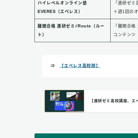
ハイレベルオンライン塾
「進研ゼミ
EVERES（エベレス）
＋週1回の
難関合格 進研ゼミ√Route（ルー
「難関合格 
ト）
コンテンツ
⇒
【エベレス高校部】
【進研ゼミ高校講座、エ