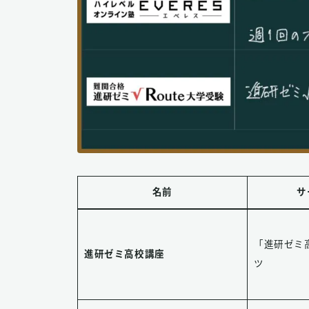
名前
サ
「進研ゼミ
進研ゼミ高校講座
ツ